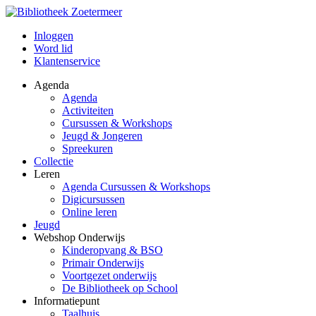
Inloggen
Word lid
Klantenservice
Agenda
Agenda
Activiteiten
Cursussen & Workshops
Jeugd & Jongeren
Spreekuren
Collectie
Leren
Agenda Cursussen & Workshops
Digicursussen
Online leren
Jeugd
Webshop Onderwijs
Kinderopvang & BSO
Primair Onderwijs
Voortgezet onderwijs
De Bibliotheek op School
Informatiepunt
Taalhuis