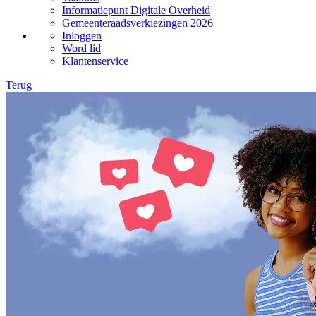
Informatiepunt Digitale Overheid
Gemeenteraadsverkiezingen 2026
Inloggen
Word lid
Klantenservice
Terug