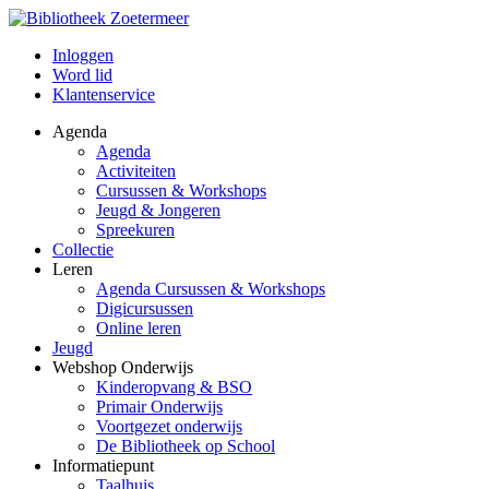
Inloggen
Word lid
Klantenservice
Agenda
Agenda
Activiteiten
Cursussen & Workshops
Jeugd & Jongeren
Spreekuren
Collectie
Leren
Agenda Cursussen & Workshops
Digicursussen
Online leren
Jeugd
Webshop Onderwijs
Kinderopvang & BSO
Primair Onderwijs
Voortgezet onderwijs
De Bibliotheek op School
Informatiepunt
Taalhuis