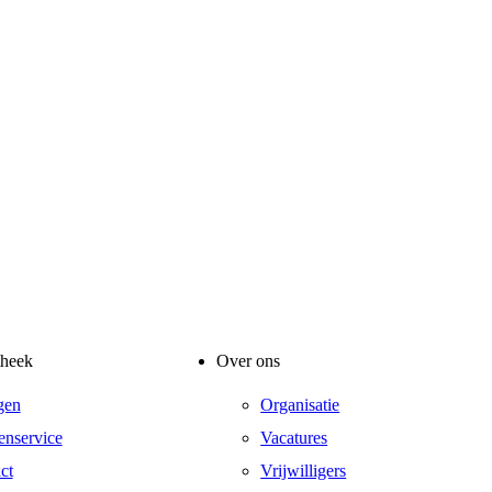
theek
Over ons
gen
Organisatie
enservice
Vacatures
ct
Vrijwilligers