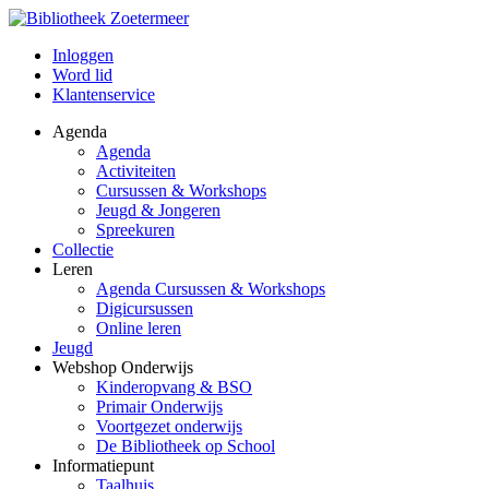
Inloggen
Word lid
Klantenservice
Agenda
Agenda
Activiteiten
Cursussen & Workshops
Jeugd & Jongeren
Spreekuren
Collectie
Leren
Agenda Cursussen & Workshops
Digicursussen
Online leren
Jeugd
Webshop Onderwijs
Kinderopvang & BSO
Primair Onderwijs
Voortgezet onderwijs
De Bibliotheek op School
Informatiepunt
Taalhuis