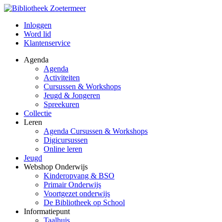
Inloggen
Word lid
Klantenservice
Agenda
Agenda
Activiteiten
Cursussen & Workshops
Jeugd & Jongeren
Spreekuren
Collectie
Leren
Agenda Cursussen & Workshops
Digicursussen
Online leren
Jeugd
Webshop Onderwijs
Kinderopvang & BSO
Primair Onderwijs
Voortgezet onderwijs
De Bibliotheek op School
Informatiepunt
Taalhuis