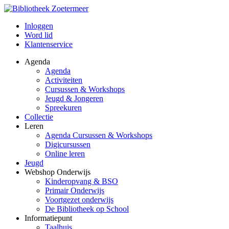
Inloggen
Word lid
Klantenservice
Agenda
Agenda
Activiteiten
Cursussen & Workshops
Jeugd & Jongeren
Spreekuren
Collectie
Leren
Agenda Cursussen & Workshops
Digicursussen
Online leren
Jeugd
Webshop Onderwijs
Kinderopvang & BSO
Primair Onderwijs
Voortgezet onderwijs
De Bibliotheek op School
Informatiepunt
Taalhuis