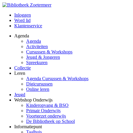
Inloggen
Word lid
Klantenservice
Agenda
Agenda
Activiteiten
Cursussen & Workshops
Jeugd & Jongeren
Spreekuren
Collectie
Leren
Agenda Cursussen & Workshops
Digicursussen
Online leren
Jeugd
Webshop Onderwijs
Kinderopvang & BSO
Primair Onderwijs
Voortgezet onderwijs
De Bibliotheek op School
Informatiepunt
Taalhuis