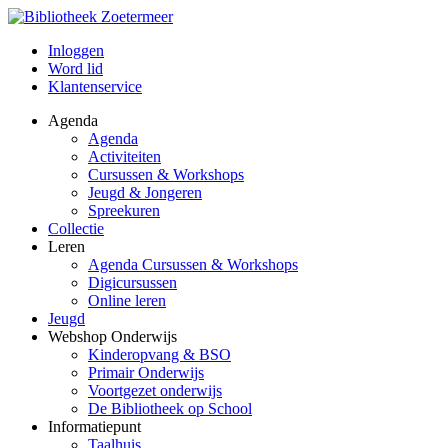
Inloggen
Word lid
Klantenservice
Agenda
Agenda
Activiteiten
Cursussen & Workshops
Jeugd & Jongeren
Spreekuren
Collectie
Leren
Agenda Cursussen & Workshops
Digicursussen
Online leren
Jeugd
Webshop Onderwijs
Kinderopvang & BSO
Primair Onderwijs
Voortgezet onderwijs
De Bibliotheek op School
Informatiepunt
Taalhuis