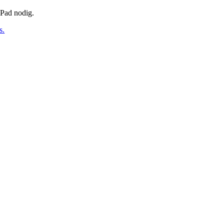
iPad nodig.
s.