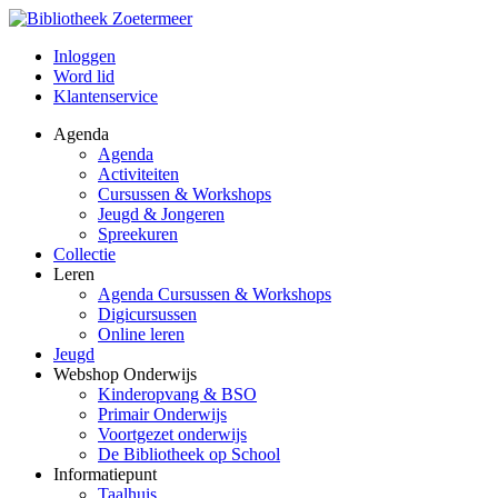
Inloggen
Word lid
Klantenservice
Agenda
Agenda
Activiteiten
Cursussen & Workshops
Jeugd & Jongeren
Spreekuren
Collectie
Leren
Agenda Cursussen & Workshops
Digicursussen
Online leren
Jeugd
Webshop Onderwijs
Kinderopvang & BSO
Primair Onderwijs
Voortgezet onderwijs
De Bibliotheek op School
Informatiepunt
Taalhuis