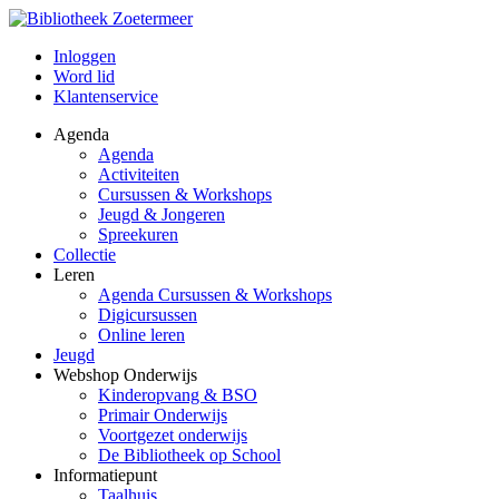
Inloggen
Word lid
Klantenservice
Agenda
Agenda
Activiteiten
Cursussen & Workshops
Jeugd & Jongeren
Spreekuren
Collectie
Leren
Agenda Cursussen & Workshops
Digicursussen
Online leren
Jeugd
Webshop Onderwijs
Kinderopvang & BSO
Primair Onderwijs
Voortgezet onderwijs
De Bibliotheek op School
Informatiepunt
Taalhuis