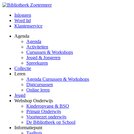
Inloggen
Word lid
Klantenservice
Agenda
Agenda
Activiteiten
Cursussen & Workshops
Jeugd & Jongeren
Spreekuren
Collectie
Leren
Agenda Cursussen & Workshops
Digicursussen
Online leren
Jeugd
Webshop Onderwijs
Kinderopvang & BSO
Primair Onderwijs
Voortgezet onderwijs
De Bibliotheek op School
Informatiepunt
Taalhuis