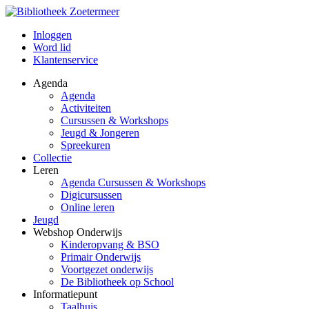
Inloggen
Word lid
Klantenservice
Agenda
Agenda
Activiteiten
Cursussen & Workshops
Jeugd & Jongeren
Spreekuren
Collectie
Leren
Agenda Cursussen & Workshops
Digicursussen
Online leren
Jeugd
Webshop Onderwijs
Kinderopvang & BSO
Primair Onderwijs
Voortgezet onderwijs
De Bibliotheek op School
Informatiepunt
Taalhuis