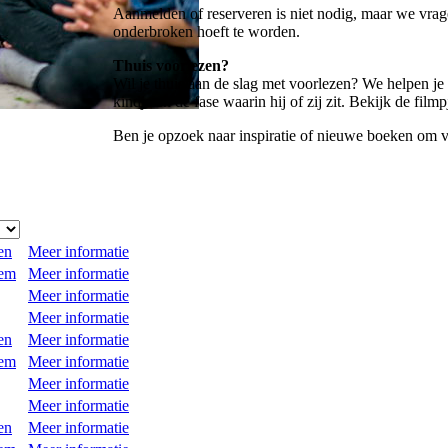
Aanmelden of reserveren is niet nodig, maar we vrage
onderbroken hoeft te worden.
Thuis voorlezen?
Wil je thuis aan de slag met voorlezen? We helpen je
kindje en de fase waarin hij of zij zit. Bekijk de fil
Ben je opzoek naar inspiratie of nieuwe boeken om vo
en
Meer informatie
eem
Meer informatie
Meer informatie
Meer informatie
en
Meer informatie
eem
Meer informatie
Meer informatie
Meer informatie
en
Meer informatie