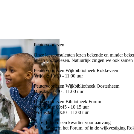
Peutervoorlezen
Onze leesconsulenten lezen bekende en minder beken
alleen voorgelezen. Natuurlijk zingen we ook samen 
Peutervoorlezen Wijkbibliotheek Rokkeveen
Vrijdag: 10:30 - 11:00 uur
Peutervoorlezen Wijkbibliotheek Oosterheem
Dinsdag:10:30 - 11:00 uur
Peutervoorlezen Bibliotheek Forum
Woensdag: 09:45 - 10:15 uur
Woensdag: 10:30 - 11:00 uur
Inloop: een kwartier voor aanvang
Waar: in het Forum, of in de wijkvestiging R