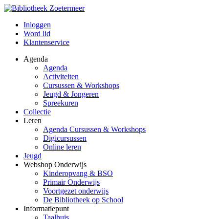
Inloggen
Word lid
Klantenservice
Agenda
Agenda
Activiteiten
Cursussen & Workshops
Jeugd & Jongeren
Spreekuren
Collectie
Leren
Agenda Cursussen & Workshops
Digicursussen
Online leren
Jeugd
Webshop Onderwijs
Kinderopvang & BSO
Primair Onderwijs
Voortgezet onderwijs
De Bibliotheek op School
Informatiepunt
Taalhuis