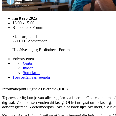
ma 8 sep 2025
13:00 - 15:00
Bibliotheek Forum
Stadhuisplein 1
2711 EC Zoetermeer
Hoofdvestiging Bibliotheek Forum
Volwassenen
Gratis
Inloop
Spreekuur
Toevoegen aan agenda
Informatiepunt Digitale Overheid (IDO)
Tegenwoordig kun je van alles regelen via internet. Ook contact met 
digitaal. Veel mensen vinden dit lastig. Of het nu gaat om belastingaan
donorregistratie, Zoetermeerpas, lokale of landelijke overheid, SVB of
Kun je wel wat hulp gebruiken of ken je iemand die hulp nodig heeft