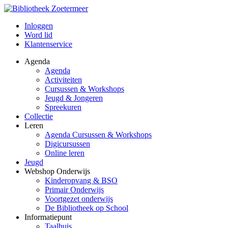
Inloggen
Word lid
Klantenservice
Agenda
Agenda
Activiteiten
Cursussen & Workshops
Jeugd & Jongeren
Spreekuren
Collectie
Leren
Agenda Cursussen & Workshops
Digicursussen
Online leren
Jeugd
Webshop Onderwijs
Kinderopvang & BSO
Primair Onderwijs
Voortgezet onderwijs
De Bibliotheek op School
Informatiepunt
Taalhuis