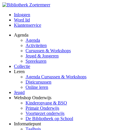
Inloggen
Word lid
Klantenservice
Agenda
Agenda
Activiteiten
Cursussen & Workshops
Jeugd & Jongeren
Spreekuren
Collectie
Leren
Agenda Cursussen & Workshops
Digicursussen
Online leren
Jeugd
Webshop Onderwijs
Kinderopvang & BSO
Primair Onderwijs
Voortgezet onderwijs
De Bibliotheek op School
Informatiepunt
Taalhuis