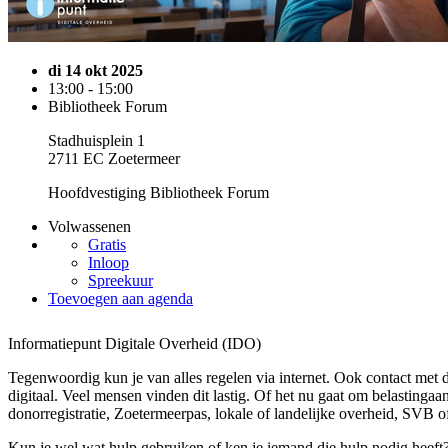
di 14 okt 2025
13:00 - 15:00
Bibliotheek Forum
Stadhuisplein 1
2711 EC Zoetermeer
Hoofdvestiging Bibliotheek Forum
Volwassenen
Gratis
Inloop
Spreekuur
Toevoegen aan agenda
Informatiepunt Digitale Overheid (IDO)
Tegenwoordig kun je van alles regelen via internet. Ook contact met 
digitaal. Veel mensen vinden dit lastig. Of het nu gaat om belastingaan
donorregistratie, Zoetermeerpas, lokale of landelijke overheid, SVB of
Kun je wel wat hulp gebruiken of ken je iemand die hulp nodig heeft