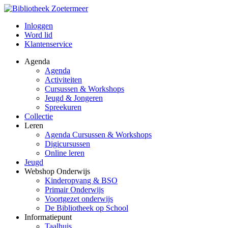
Inloggen
Word lid
Klantenservice
Agenda
Agenda
Activiteiten
Cursussen & Workshops
Jeugd & Jongeren
Spreekuren
Collectie
Leren
Agenda Cursussen & Workshops
Digicursussen
Online leren
Jeugd
Webshop Onderwijs
Kinderopvang & BSO
Primair Onderwijs
Voortgezet onderwijs
De Bibliotheek op School
Informatiepunt
Taalhuis