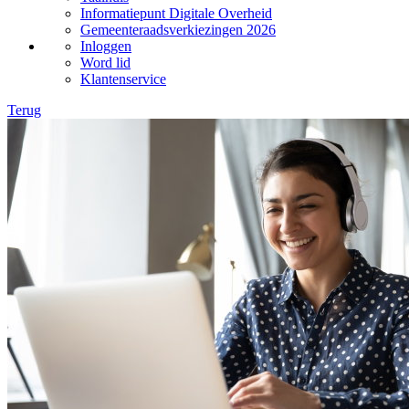
Informatiepunt Digitale Overheid
Gemeenteraadsverkiezingen 2026
Inloggen
Word lid
Klantenservice
Terug