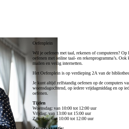
Oefenplein
Wil je oefenen met taal, rekenen of computeren? Op h
oefenen met online taal- en rekenprogramma’s. Ook k
mailen en veilig internetten.
Het Oefenplein is op verdieping 2A van de bibliothee
Je kunt altijd zelfstandig oefenen op de computers v
woensdagochtend, op iedere vrijdagmiddag en op ied
oefenen.
Tijden
Woensdag: van 10:00 tot 12:00 uur
Vrijdag: van 13:00 tot 15:00 uur
Zaterdag: van 10:00 tot 12:00 uur
Zomervakantie: