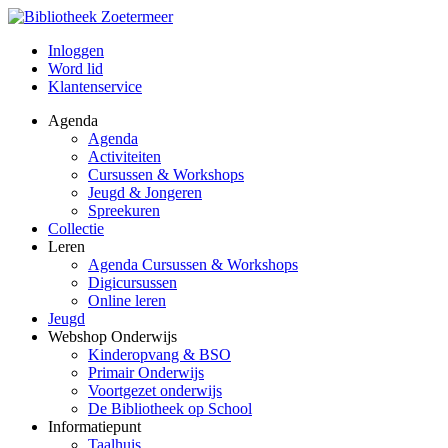
Inloggen
Word lid
Klantenservice
Agenda
Agenda
Activiteiten
Cursussen & Workshops
Jeugd & Jongeren
Spreekuren
Collectie
Leren
Agenda Cursussen & Workshops
Digicursussen
Online leren
Jeugd
Webshop Onderwijs
Kinderopvang & BSO
Primair Onderwijs
Voortgezet onderwijs
De Bibliotheek op School
Informatiepunt
Taalhuis