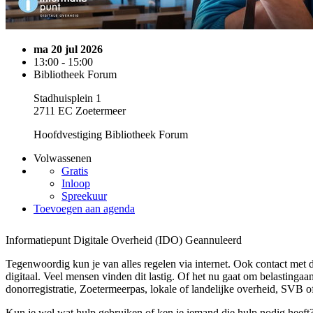
ma 20 jul 2026
13:00 - 15:00
Bibliotheek Forum
Stadhuisplein 1
2711 EC Zoetermeer
Hoofdvestiging Bibliotheek Forum
Volwassenen
Gratis
Inloop
Spreekuur
Toevoegen aan agenda
Informatiepunt Digitale Overheid (IDO)
Geannuleerd
Tegenwoordig kun je van alles regelen via internet. Ook contact met 
digitaal. Veel mensen vinden dit lastig. Of het nu gaat om belastingaan
donorregistratie, Zoetermeerpas, lokale of landelijke overheid, SVB of
Kun je wel wat hulp gebruiken of ken je iemand die hulp nodig heeft