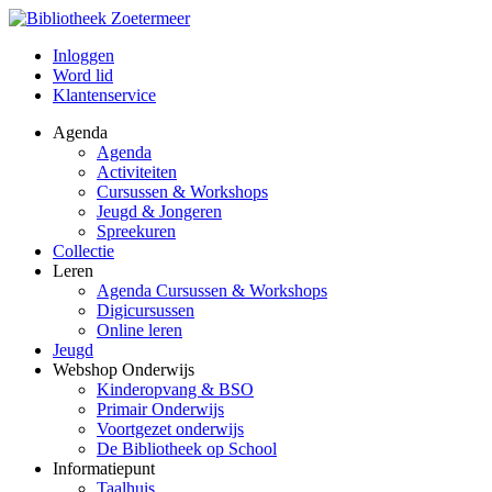
Inloggen
Word lid
Klantenservice
Agenda
Agenda
Activiteiten
Cursussen & Workshops
Jeugd & Jongeren
Spreekuren
Collectie
Leren
Agenda Cursussen & Workshops
Digicursussen
Online leren
Jeugd
Webshop Onderwijs
Kinderopvang & BSO
Primair Onderwijs
Voortgezet onderwijs
De Bibliotheek op School
Informatiepunt
Taalhuis