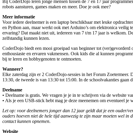
Bij CoderDojo leren jonge mensen tussen de 7 en 17 jaar programmer
robots aansturen, games maken en meer. Doe je ook mee?
Meer informatie
Voor iedere deelnemer is een laptop beschikbaar met leuke opdrachte
en Python aan, maar werkt ook met Arduino’s om elektronica veilig t
ervaring? Dat maakt niet uit, iedereen van 7 t/m 17 jaar is welkom. 
zelfstandig kunnen lezen.
CoderDojo biedt een mooi groeipad van beginner tot (ver)gevorderd 
enthousiaste en ervaren vakmensen. Ook kids die al kunnen progra
bij te leren en hobbygenoten te ontmoeten.
Wanneer?
Elke zaterdag zijn er 2 CoderDojo-sessies in het Forum Zoetermeer. De
13:30, de tweede is van 13:30 tot 15:00. In de schoolvakanties gaan de
Deelname
• Deelname is gratis. We vragen je je in te schrijven via de website va
• Als je een USB-stick hebt mag je deze meenemen om eventueel je we
Let op: voor deelnemers jonger dan 12 jaar geldt dat je een ouder/
ouders hoeven niet de hele tijd aanwezig te zijn maar moeten wel in d
contact kunnen opnemen
.
Website