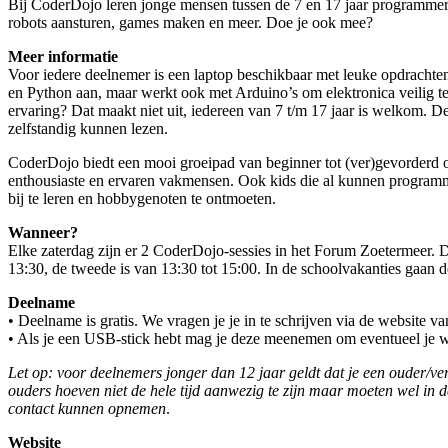
Bij CoderDojo leren jonge mensen tussen de 7 en 17 jaar programmer
robots aansturen, games maken en meer. Doe je ook mee?
Meer informatie
Voor iedere deelnemer is een laptop beschikbaar met leuke opdrachte
en Python aan, maar werkt ook met Arduino’s om elektronica veilig t
ervaring? Dat maakt niet uit, iedereen van 7 t/m 17 jaar is welkom. 
zelfstandig kunnen lezen.
CoderDojo biedt een mooi groeipad van beginner tot (ver)gevorderd 
enthousiaste en ervaren vakmensen. Ook kids die al kunnen progra
bij te leren en hobbygenoten te ontmoeten.
Wanneer?
Elke zaterdag zijn er 2 CoderDojo-sessies in het Forum Zoetermeer. De
13:30, de tweede is van 13:30 tot 15:00. In de schoolvakanties gaan de
Deelname
• Deelname is gratis. We vragen je je in te schrijven via de website va
• Als je een USB-stick hebt mag je deze meenemen om eventueel je we
Let op: voor deelnemers jonger dan 12 jaar geldt dat je een ouder/
ouders hoeven niet de hele tijd aanwezig te zijn maar moeten wel in d
contact kunnen opnemen
.
Website