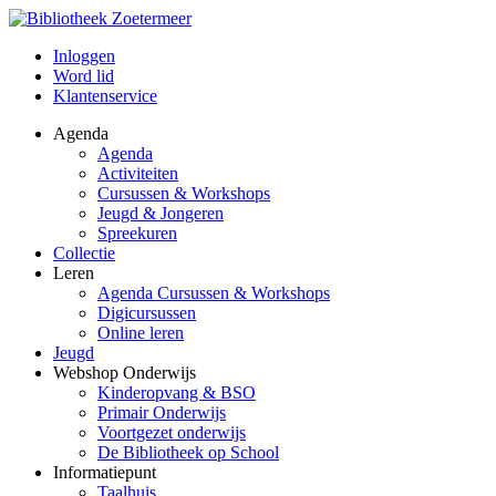
Inloggen
Word lid
Klantenservice
Agenda
Agenda
Activiteiten
Cursussen & Workshops
Jeugd & Jongeren
Spreekuren
Collectie
Leren
Agenda Cursussen & Workshops
Digicursussen
Online leren
Jeugd
Webshop Onderwijs
Kinderopvang & BSO
Primair Onderwijs
Voortgezet onderwijs
De Bibliotheek op School
Informatiepunt
Taalhuis