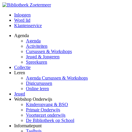
Inloggen
Word lid
Klantenservice
Agenda
Agenda
Activiteiten
Cursussen & Workshops
Jeugd & Jongeren
Spreekuren
Collectie
Leren
Agenda Cursussen & Workshops
Digicursussen
Online leren
Jeugd
Webshop Onderwijs
Kinderopvang & BSO
Primair Onderwijs
Voortgezet onderwijs
De Bibliotheek op School
Informatiepunt
Taalhuis