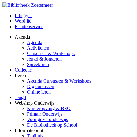
Inloggen
Word lid
Klantenservice
Agenda
Agenda
Activiteiten
Cursussen & Workshops
Jeugd & Jongeren
Spreekuren
Collectie
Leren
Agenda Cursussen & Workshops
Digicursussen
Online leren
Jeugd
Webshop Onderwijs
Kinderopvang & BSO
Primair Onderwijs
Voortgezet onderwijs
De Bibliotheek op School
Informatiepunt
Taalhuis