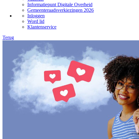
Informatiepunt Digitale Overheid
Gemeenteraadsverkiezingen 2026
Inloggen
Word lid
Klantenservice
Terug