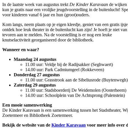
In de laatste week van augustus trekt
De Kinder Karavaan
de wijken 
kun je gratis naar een vrolijke jeugdvoorstelling in de buitenlucht! Spe
voor kinderen vanaf 6 jaar en hun (groot)ouders.
Kom langs, neem plaats op je eigen kleedje, geniet van een gratis ijsje
ontdek hoe leuk theater in de buitenlucht kan zijn! Je hoeft je niet van
tevoren aan te melden. Na de voorstelling is er nog een leuke
knutselactiviteit georganiseerd door de bibliotheek.
Wanneer en waar?
Maandag 24 augustus
11.00 uur: Veldje bij de Radijsakker (Seghwaert)
14.00 uur: Park Cadmiumgeel (Rokkeveen)
Donderdag 27 augustus
11.00 uur: Grasstrook aan de Sibeliusrode (Buytenwegh)
Zaterdag 29 augustus
11.00 uur: Stadsboerderij De Weidemolen (Oosterheem)
14.00 uur: Schoolplein van De Achtsprong (Palenstein)
Een mooie samenwerking
De Kinder Karavaan is een samenwerking tussen het Stadstheater, Wi
Zoetermeer en Bibliotheek Zoetermeer.
Bekijk de website van de
Kinder Karavaan
voor meer info over 