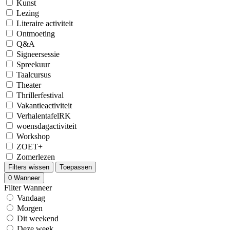
Kunst
Lezing
Literaire activiteit
Ontmoeting
Q&A
Signeersessie
Spreekuur
Taalcursus
Theater
Thrillerfestival
Vakantieactiviteit
VerhalentafelRK
woensdagactiviteit
Workshop
ZOET+
Zomerlezen
Filters wissen
Toepassen
0
Wanneer
Filter Wanneer
Vandaag
Morgen
Dit weekend
Deze week