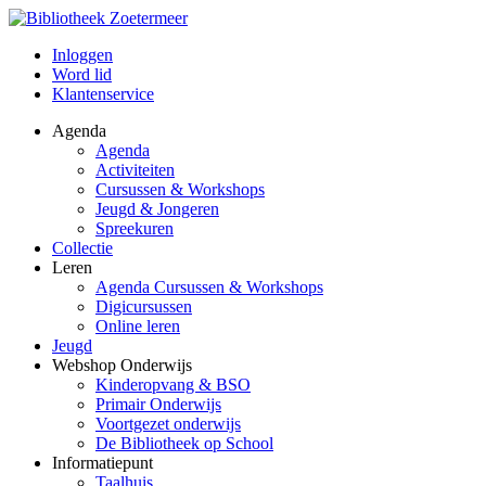
Inloggen
Word lid
Klantenservice
Agenda
Agenda
Activiteiten
Cursussen & Workshops
Jeugd & Jongeren
Spreekuren
Collectie
Leren
Agenda Cursussen & Workshops
Digicursussen
Online leren
Jeugd
Webshop Onderwijs
Kinderopvang & BSO
Primair Onderwijs
Voortgezet onderwijs
De Bibliotheek op School
Informatiepunt
Taalhuis