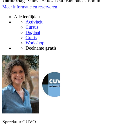
donderdag
19 nov
15:00 - 17:00
Bibliotheek Forum
Meer informatie en reserveren
Alle leeftijden
Activiteit
Cursus
Digitaal
Gratis
Workshop
Deelname
gratis
Spreekuur CUVO