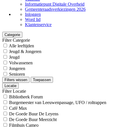
Informatiepunt Digitale Overheid
Gemeenteraadsverkiezingen 2026
Inloggen
Word lid
Klantenservice
Categorie
Filter Categorie
Alle leeftijden
Jeugd & Jongeren
Jeugd
Volwassenen
Jongeren
Senioren
Filters wissen
Toepassen
Locatie
Filter Locatie
Bibliotheek Forum
Burgemeester van Leeuwenpassage, UFO / roltrappen
Café Max
De Goede Buur De Leyens
De Goede Buur Meerzicht
Filmhuis Cameo