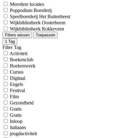
Meerdere locaties
Poppodium Boerderij
Speelboerderij Het Buitenbeest
Wijkbibliotheek Oosterheem
Wijkbibliotheek Rokkeveen
Filters wissen
Toepassen
1
Tag
Filter Tag
Activiteit
Boekenclub
Boekenweek
Cursus
Digitaal
Engels
Festival
Film
Gezondheid
Gratis
Gratis
Inloop
Italiaans
jeugdactiviteit