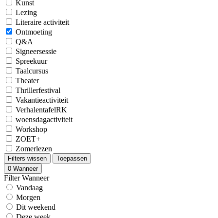
Kunst
Lezing
Literaire activiteit
Ontmoeting
Q&A
Signeersessie
Spreekuur
Taalcursus
Theater
Thrillerfestival
Vakantieactiviteit
VerhalentafelRK
woensdagactiviteit
Workshop
ZOET+
Zomerlezen
Filters wissen
Toepassen
0
Wanneer
Filter Wanneer
Vandaag
Morgen
Dit weekend
Deze week