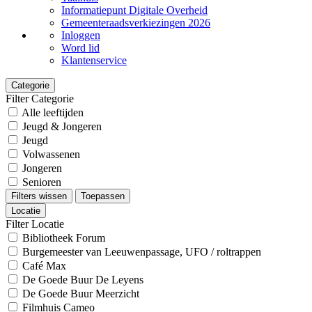
Informatiepunt Digitale Overheid
Gemeenteraadsverkiezingen 2026
Inloggen
Word lid
Klantenservice
Categorie
Filter Categorie
Alle leeftijden
Jeugd & Jongeren
Jeugd
Volwassenen
Jongeren
Senioren
Filters wissen
Toepassen
Locatie
Filter Locatie
Bibliotheek Forum
Burgemeester van Leeuwenpassage, UFO / roltrappen
Café Max
De Goede Buur De Leyens
De Goede Buur Meerzicht
Filmhuis Cameo