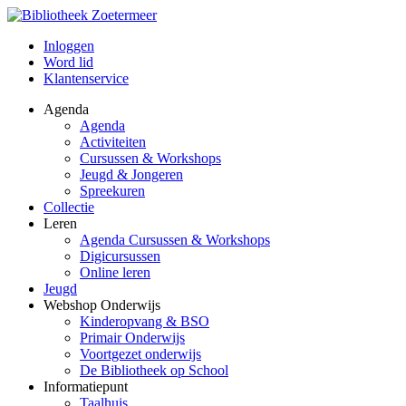
Inloggen
Word lid
Klantenservice
Agenda
Agenda
Activiteiten
Cursussen & Workshops
Jeugd & Jongeren
Spreekuren
Collectie
Leren
Agenda Cursussen & Workshops
Digicursussen
Online leren
Jeugd
Webshop Onderwijs
Kinderopvang & BSO
Primair Onderwijs
Voortgezet onderwijs
De Bibliotheek op School
Informatiepunt
Taalhuis