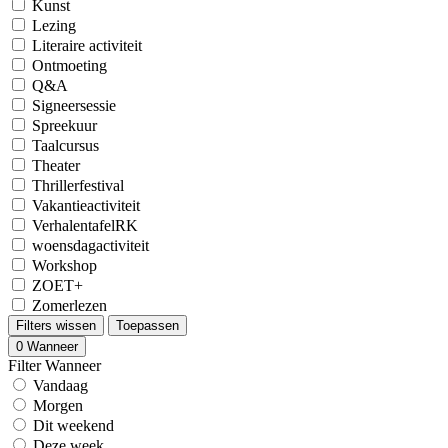
Kunst
Lezing
Literaire activiteit
Ontmoeting
Q&A
Signeersessie
Spreekuur
Taalcursus
Theater
Thrillerfestival
Vakantieactiviteit
VerhalentafelRK
woensdagactiviteit
Workshop
ZOET+
Zomerlezen
Filters wissen
Toepassen
0
Wanneer
Filter Wanneer
Vandaag
Morgen
Dit weekend
Deze week