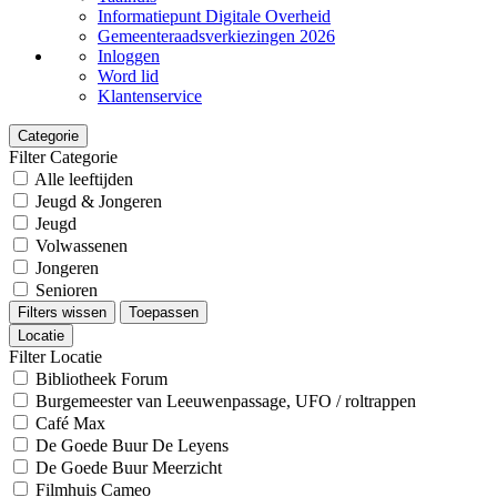
Informatiepunt Digitale Overheid
Gemeenteraadsverkiezingen 2026
Inloggen
Word lid
Klantenservice
Categorie
Filter Categorie
Alle leeftijden
Jeugd & Jongeren
Jeugd
Volwassenen
Jongeren
Senioren
Filters wissen
Toepassen
Locatie
Filter Locatie
Bibliotheek Forum
Burgemeester van Leeuwenpassage, UFO / roltrappen
Café Max
De Goede Buur De Leyens
De Goede Buur Meerzicht
Filmhuis Cameo