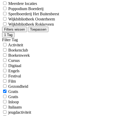
Meerdere locaties
Poppodium Boerderij
Speelboerderij Het Buitenbeest
Wijkbibliotheek Oosterheem
Wijkbibliotheek Rokkeveen
Filters wissen
Toepassen
1
Tag
Filter Tag
Activiteit
Boekenclub
Boekenweek
Cursus
Digitaal
Engels
Festival
Film
Gezondheid
Gratis
Gratis
Inloop
Italiaans
jeugdactiviteit