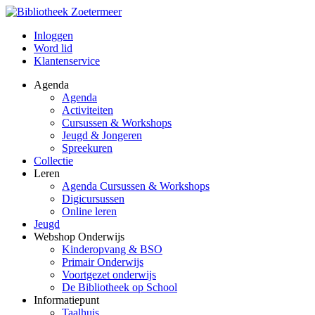
Inloggen
Word lid
Klantenservice
Agenda
Agenda
Activiteiten
Cursussen & Workshops
Jeugd & Jongeren
Spreekuren
Collectie
Leren
Agenda Cursussen & Workshops
Digicursussen
Online leren
Jeugd
Webshop Onderwijs
Kinderopvang & BSO
Primair Onderwijs
Voortgezet onderwijs
De Bibliotheek op School
Informatiepunt
Taalhuis