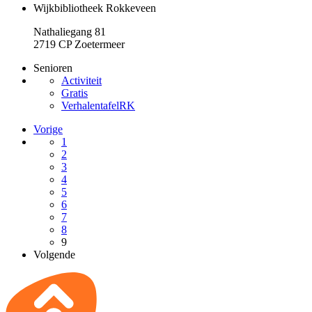
Wijkbibliotheek Rokkeveen
Nathaliegang 81
2719 CP Zoetermeer
Senioren
Activiteit
Gratis
VerhalentafelRK
Vorige
1
2
3
4
5
6
7
8
9
Volgende