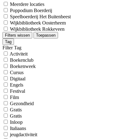
Meerdere locaties
Poppodium Boerderij
Speelboerderij Het Buitenbeest
Wijkbibliotheek Oosterheem
Wijkbibliotheek Rokkeveen
Filters wissen
Toepassen
Tag
Filter Tag
Activiteit
Boekenclub
Boekenweek
Cursus
Digitaal
Engels
Festival
Film
Gezondheid
Gratis
Gratis
Inloop
Italiaans
jeugdactiviteit