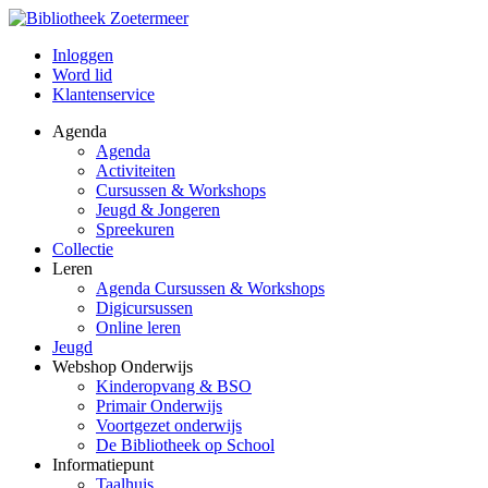
Inloggen
Word lid
Klantenservice
Agenda
Agenda
Activiteiten
Cursussen & Workshops
Jeugd & Jongeren
Spreekuren
Collectie
Leren
Agenda Cursussen & Workshops
Digicursussen
Online leren
Jeugd
Webshop Onderwijs
Kinderopvang & BSO
Primair Onderwijs
Voortgezet onderwijs
De Bibliotheek op School
Informatiepunt
Taalhuis