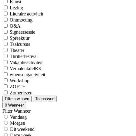
Kunst
Lezing
Literaire activiteit
Ontmoeting
Q&A
Signeersessie
Spreekuur
Taalcursus
Theater
Thrillerfestival
Vakantieactiviteit
VerhalentafelRK
woensdagactiviteit
Workshop
ZOET+
Zomerlezen
Filters wissen
Toepassen
0
Wanneer
Filter Wanneer
Vandaag
Morgen
Dit weekend
Deze week