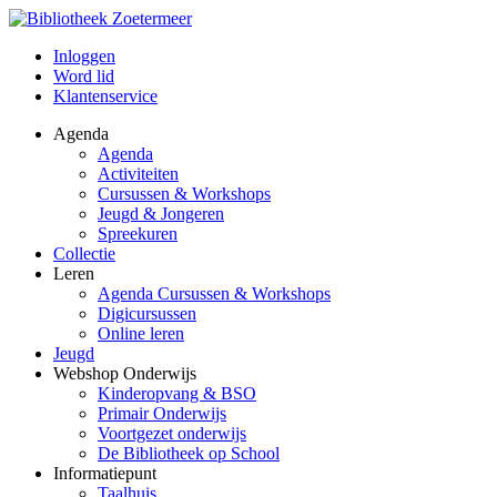
Inloggen
Word lid
Klantenservice
Agenda
Agenda
Activiteiten
Cursussen & Workshops
Jeugd & Jongeren
Spreekuren
Collectie
Leren
Agenda Cursussen & Workshops
Digicursussen
Online leren
Jeugd
Webshop Onderwijs
Kinderopvang & BSO
Primair Onderwijs
Voortgezet onderwijs
De Bibliotheek op School
Informatiepunt
Taalhuis