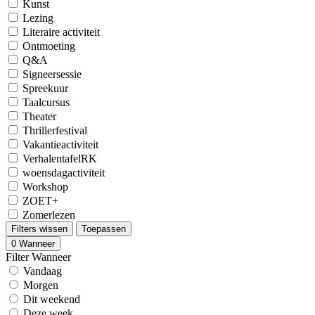
Kunst
Lezing
Literaire activiteit
Ontmoeting
Q&A
Signeersessie
Spreekuur
Taalcursus
Theater
Thrillerfestival
Vakantieactiviteit
VerhalentafelRK
woensdagactiviteit
Workshop
ZOET+
Zomerlezen
Filters wissen
Toepassen
0
Wanneer
Filter Wanneer
Vandaag
Morgen
Dit weekend
Deze week