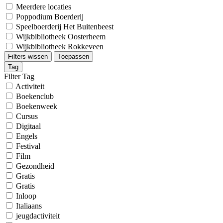
Meerdere locaties
Poppodium Boerderij
Speelboerderij Het Buitenbeest
Wijkbibliotheek Oosterheem
Wijkbibliotheek Rokkeveen
Filters wissen
Toepassen
Tag
Filter Tag
Activiteit
Boekenclub
Boekenweek
Cursus
Digitaal
Engels
Festival
Film
Gezondheid
Gratis
Gratis
Inloop
Italiaans
jeugdactiviteit