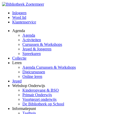
Inloggen
Word lid
Klantenservice
Agenda
Agenda
Activiteiten
Cursussen & Workshops
Jeugd & Jongeren
Spreekuren
Collectie
Leren
Agenda Cursussen & Workshops
Digicursussen
Online leren
Jeugd
Webshop Onderwijs
Kinderopvang & BSO
Primair Onderwijs
Voortgezet onderwijs
De Bibliotheek op School
Informatiepunt
Taalhuis