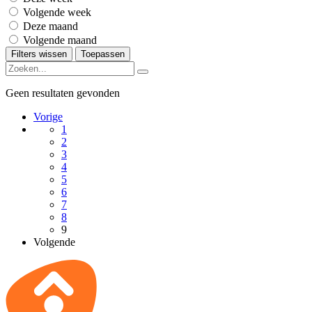
Volgende week
Deze maand
Volgende maand
Filters wissen
Toepassen
Geen resultaten gevonden
Vorige
1
2
3
4
5
6
7
8
9
Volgende