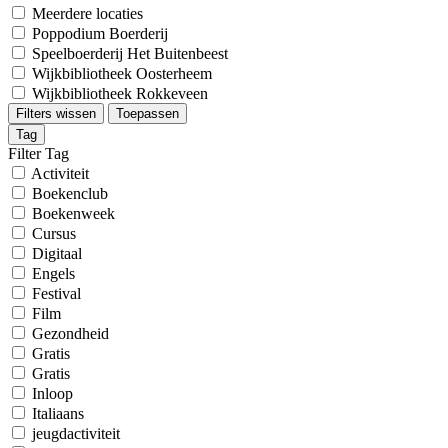
Meerdere locaties
Poppodium Boerderij
Speelboerderij Het Buitenbeest
Wijkbibliotheek Oosterheem
Wijkbibliotheek Rokkeveen
Filters wissen
Toepassen
Tag
Filter Tag
Activiteit
Boekenclub
Boekenweek
Cursus
Digitaal
Engels
Festival
Film
Gezondheid
Gratis
Gratis
Inloop
Italiaans
jeugdactiviteit