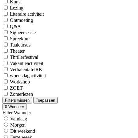
Kunst
Lezing
Literaire activiteit
Ontmoeting
Q&A
Signeersessie
Spreekuur
Taalcursus
Theater
Thrillerfestival
Vakantieactiviteit
VerhalentafelRK
woensdagactiviteit
Workshop
ZOET+
Zomerlezen
Filters wissen
Toepassen
0
Wanneer
Filter Wanneer
Vandaag
Morgen
Dit weekend
Deze week