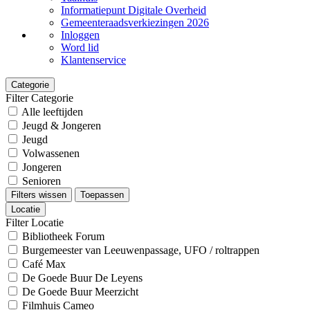
Informatiepunt Digitale Overheid
Gemeenteraadsverkiezingen 2026
Inloggen
Word lid
Klantenservice
Categorie
Filter Categorie
Alle leeftijden
Jeugd & Jongeren
Jeugd
Volwassenen
Jongeren
Senioren
Filters wissen
Toepassen
Locatie
Filter Locatie
Bibliotheek Forum
Burgemeester van Leeuwenpassage, UFO / roltrappen
Café Max
De Goede Buur De Leyens
De Goede Buur Meerzicht
Filmhuis Cameo